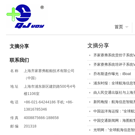
首页
文摘分享
文摘分享
齐家赛弗系统货控子系统V
联系我们
齐家赛弗系统培评子系统V
名 称
上海齐家赛弗船舶技术有限公司
乔布斯遗作曝光：iBoat
（中国）
浦东时报：全球航海信息
地 址
上海市浦东新区建韵路500号4号
由人民交通出版社与上海齐
楼1106室
新民晚报：航海信息智能
电 话
+86-021-64244186 手机: +86-
13816785346
中国远洋海运报：“全球航
传 真
4008875666-188658
中国交通新闻网：海图航
邮 编
201318
光明网：“全球航海信息智