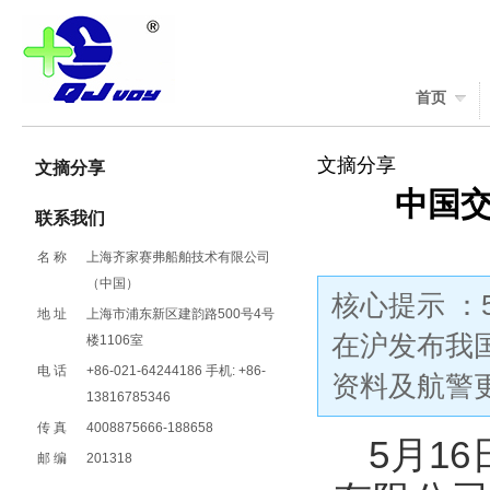
首页
文摘分享
文摘分享
中国
联系我们
名 称
上海齐家赛弗船舶技术有限公司
（中国）
核心提示 
地 址
上海市浦东新区建韵路500号4号
在沪发布我
楼1106室
电 话
+86-021-64244186 手机: +86-
资料及航警
13816785346
传 真
4008875666-188658
5月1
邮 编
201318